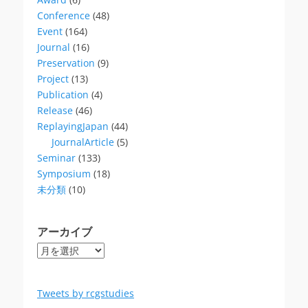
Conference
(48)
Event
(164)
Journal
(16)
Preservation
(9)
Project
(13)
Publication
(4)
Release
(46)
ReplayingJapan
(44)
JournalArticle
(5)
Seminar
(133)
Symposium
(18)
未分類
(10)
アーカイブ
ア
ー
カ
イ
Tweets by rcgstudies
ブ