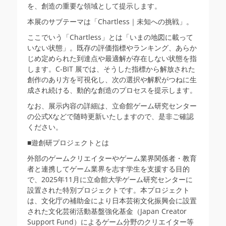
を、創造の重要な領域として提示します。
本展のサブテーマは「Chartless｜未知への挑戦」。
ここでいう「Chartless」とは「いまの地図に載って
いない状態」。既存の評価指標やランキング、あらか
じめ定められた到達点や最適解が存在しない状態を指
します。C-BIT 展では、そうした指標から解放された
創作のあり方を可視化し、次の選択や解釈がつねに生
成され続ける、動的な創造のプロセスを提示します。
なお、展示内容の詳細は、立命館ゲーム研究センター
の公式Xなどで随時更新いたしますので、是非ご確認
ください。
■遊創研プロジェクトとは
外部のゲームクリエイターやゲーム業界関係者・教育
者と連携してゲーム業界を志す学生を支援する目的
で、2025年11月に立命館大学ゲーム研究センターに
設置された特別プロジェクトです。本プロジェクト
は、文化庁の補助金により日本芸術文化振興会に設置
された文化芸術活動基盤強化基金（Japan Creator
Support Fund）によるゲーム分野のクリエイター等