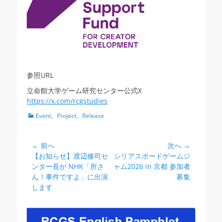
参照URL
立命館大学ゲーム研究センター公式X
https://x.com/rcgstudies
カ
Event
、
Project
、
Release
テ
ゴ
リ
← 前へ
次へ →
投
ー
前
次
【お知らせ】渡辺修司セ
シリアスボードゲームジ
稿
の
の
ンター長が NHK「所さ
ャム2026 in 京都 参加者
ナ
投
投
ん！事件ですよ」に出演
募集
ビ
稿:
稿:
します
ゲ
ー