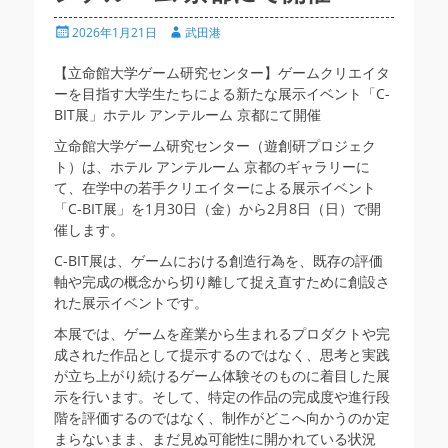
投
投
2026年1月21日
武田港
稿
稿
日
者
【立命館大学ゲーム研究センター】ゲームクリエイタ
ーを目指す大学生たちによる新たな展示イベント「C-
BIT展」ホテル アンテルーム 京都にて開催
立命館大学ゲーム研究センター（遊創研プロジェク
ト）は、ホテル アンテルーム 京都のギャラリーに
て、在学中の若手クリエイターによる展示イベント
「C-BIT展」を1月30日（金）から2月8日（日）で開
催します。
C-BIT展は、ゲームにおける創造行為を、既存の評価
軸や完成の概念から切り離して捉え直すために創設さ
れた展示イベントです。
本展では、ゲームを産業から生まれるプロダクトや完
成された作品として提示するのではなく、思考と実践
が立ち上がり続けるゲーム体験そのものに着目した展
示を行います。そして、特定の作品の完成度や進行段
階を評価するのではなく、制作がどこへ向かうのか定
まらないまま、まだ見ぬ可能性に開かれている状況