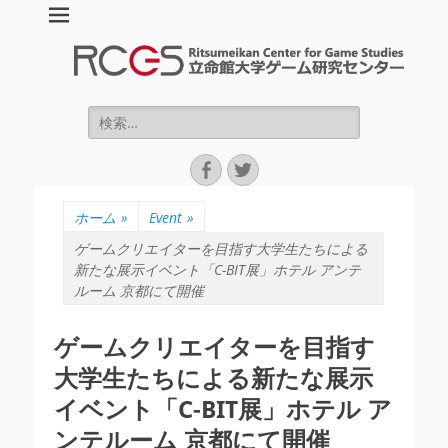
立命館大学ゲーム
研究センター :
Ritsumeikan
検
索:
Center for Game
Facebook
Twitter
Studies (RCGS)
ホーム
»
Event
»
ゲームクリエイターを目指す大学生たちによる
新たな展示イベント「C-BIT展」ホテル アンテ
ルーム 京都にて開催
ゲームクリエイターを目指す
大学生たちによる新たな展示
イベント「C-BIT展」ホテル ア
ンテルーム 京都にて開催