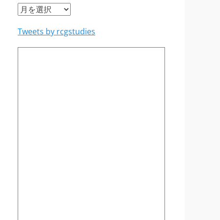
ア
ー
Tweets by rcgstudies
カ
イ
ブ