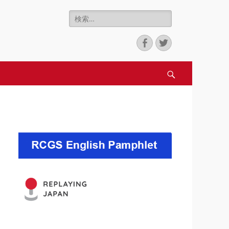
検
nter for Game
索:
Facebook
Twitter
検
索