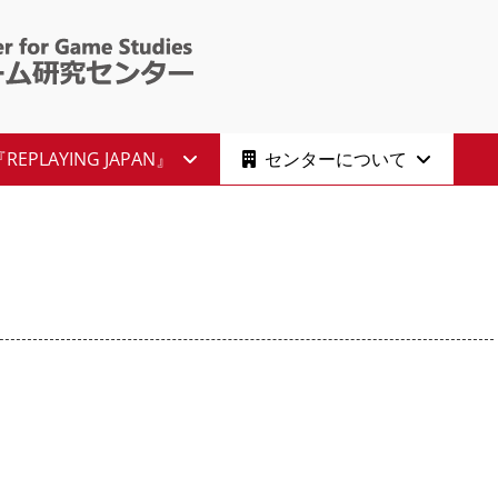
 : Ritsumeikan Ce
EPLAYING JAPAN』
センターについて