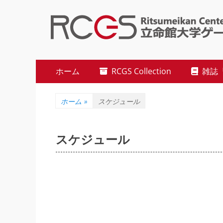
立命館大学ゲーム研究センター
Studies (RCGS)
メ
コ
ホーム
RCGS Collection
雑誌『R
ン
イ
テ
ン
ン
ホーム
»
スケジュール
ツ
メ
へ
ニ
ス
スケジュール
キ
ュ
ッ
ー
プ