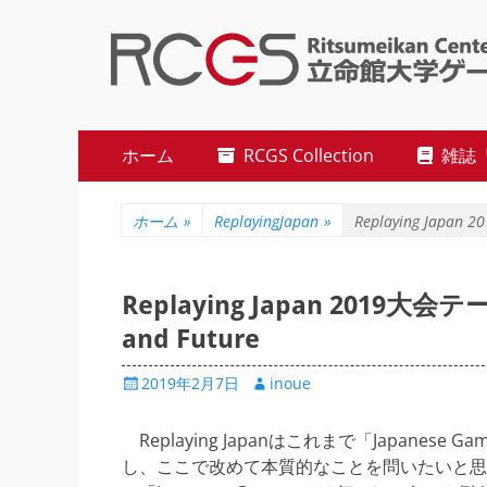
立命館大学ゲーム研究センター
Studies (RCGS)
メ
コ
ホーム
RCGS Collection
雑誌『R
ン
イ
テ
ン
ン
ホーム
»
ReplayingJapan
»
Replaying Japan 
ツ
メ
へ
ニ
ス
Replaying Japan 2019大会テー
キ
and Future
ュ
ッ
ー
プ
投
投
2019年2月7日
inoue
稿
稿
日
者
Replaying Japanはこれまで「Japan
し、ここで改めて本質的なことを問いたいと思