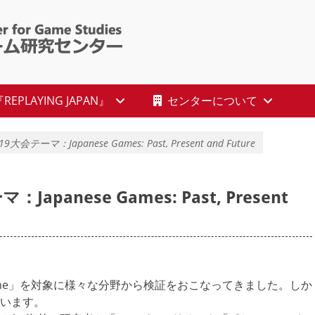
 : Ritsumeikan Ce
EPLAYING JAPAN』
センターについて
2019大会テーマ：Japanese Games: Past, Present and Future
マ：Japanese Games: Past, Present
ese Game」を対象に様々な分野から検証をおこなってきました。しか
います。