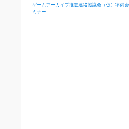
前
ゲームアーカイブ推進連絡協議会（仮）準備会
稿
の
ミナー
ナ
投
ビ
稿:
ゲ
ー
シ
ョ
ン