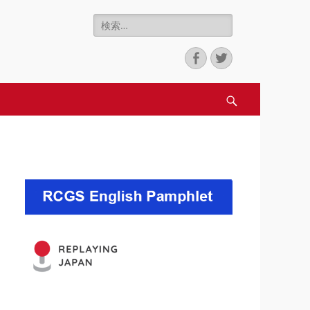
検
nter for Game
索:
Facebook
Twitter
検
索