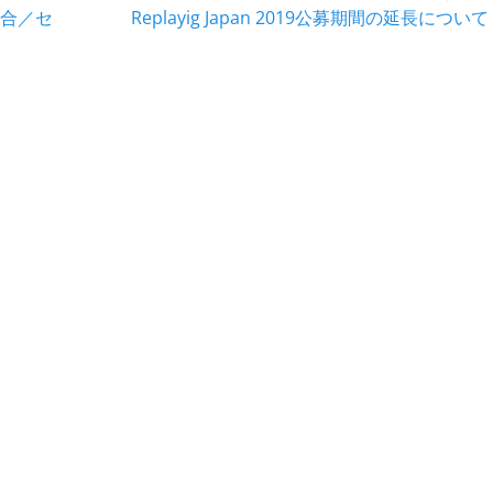
次
合／セ
Replayig Japan 2019公募期間の延長について
の
投
稿: