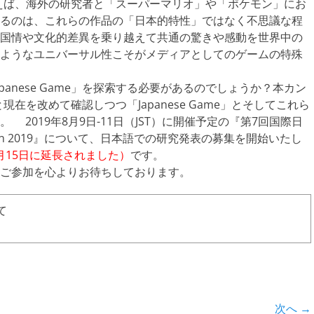
？例えば、海外の研究者と「スーパーマリオ」や「ポケモン」にお
るのは、これらの作品の「日本的特性」ではなく不思議な程
国情や文化的差異を乗り越えて共通の驚きや感動を世界中の
ようなユニバーサル性こそがメディアとしてのゲームの特殊
nese Game」を探索する必要があるのでしょうか？本カン
去と現在を改めて確認しつつ「Japanese Game」とそしてこれら
2019年8月9日-11日（JST）に開催予定の『第7回国際日
apan 2019』について、日本語での研究発表の募集を開始いたし
月15日に
延長されました）
です。
ご参加を心よりお待ちしております。
て
次へ →