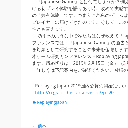
「Japanese Game」とは何でしょうか
ける初プレイ体験を語りあう時、改めて実感す
の「共有体験」です。つまりこれらのゲームは
プレイヤーの届けてきたのです。そして、この
性とも言えます。
ではそのような中で私たちはなぜ敢えて「Japa
ファレンスでは、「Japanese Game」の過
を対象として研究することの未来を俯瞰します。 
本ゲーム研究カンファレンス－Replaying J
ます。締め切りは、
2019年2月15日（金）
（3
詳しくは下記案内をご確認ください。皆様の
Replaying Japan 2019国内公募の開始につい
http://rcgs-jp.check-xserver.jp/?p=20
カ
ReplayingJapan
テ
ゴ
リ
← 前へ
ー
投