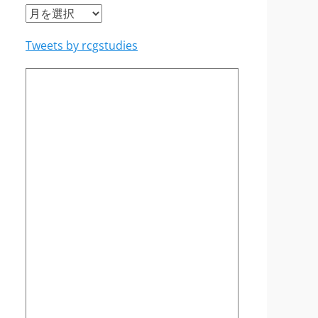
ア
ー
Tweets by rcgstudies
カ
イ
ブ