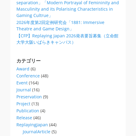
separation」「Modern Portrayal of Femininity and
Masculinity and its Polarising Characteristics in
Gaming Cultrue」
2026年度第2回定例研究会「1881: Immersive
Theatre and Game Design」
【CFP】Replaying Japan 2026発表要旨募集（立命館
大学大阪いばらきキャンパス）
カテゴリー
Award
(6)
Conference
(48)
Event
(164)
Journal
(16)
Preservation
(9)
Project
(13)
Publication
(4)
Release
(46)
ReplayingJapan
(44)
JournalArticle
(5)