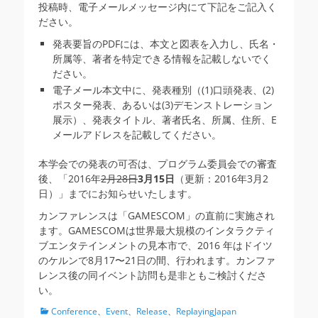
投稿時、電子メールメッセージ内にて下記をご記入く
ださい。
発表要旨のPDFには、本文と図表を入力し、氏名・
所属等、著者を特定できる情報を記載しないでく
ださい。
電子メール本文中に、発表種別（(1)口頭発表、(2)
ポスター発表、あるいは(3)デモンストレーション
展示）、発表タイトル、著者氏名、所属、住所、E
メールアドレスを記載してください。
本学会での発表の可否は、プログラム委員会での審査
後、「2016年
2月28日
3月15日
（更新：2016年3月2
日）」までにお知らせいたします。
カンファレンスは「GAMESCOM」の直前に実施され
ます。GAMESCOMは世界最大規模のインタラクティ
ブエンタテインメントの見本市で、2016 年はドイツ
のケルンで8月17〜21日の間、行われます。カンファ
レンス後の同イベント訪問も是非ともご検討くださ
い。
カ
Conference
、
Event
、
Release
、
ReplayingJapan