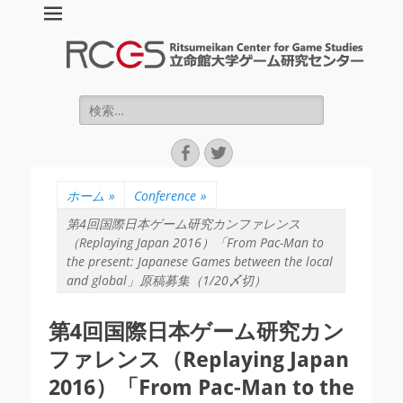
立命館大学ゲーム
研究センター :
Ritsumeikan
検
索:
Center for Game
Facebook
Twitter
Studies (RCGS)
ホーム
»
Conference
»
第4回国際日本ゲーム研究カンファレンス
（Replaying Japan 2016）「From Pac-Man to
the present: Japanese Games between the local
and global」原稿募集（1/20〆切）
第4回国際日本ゲーム研究カン
ファレンス（Replaying Japan
2016）「From Pac-Man to the