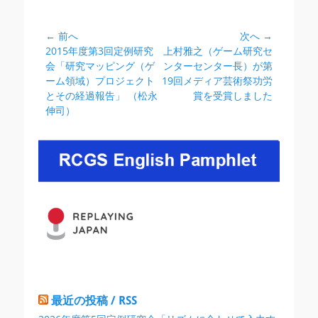
テ
ゴ
リ
← 前へ
次へ →
投
ー
前
次
2015年度第3回定例研究
上村雅之（ゲーム研究セ
稿
の
の
会「研究マッピング（ゲ
ンターセンター長）が第
ナ
投
投
ーム領域）プロジェクト
19回メディア芸術祭功労
ビ
稿:
稿:
とその経過報告」 （松永
賞を受賞しました
伸司）
ゲ
ー
シ
ョ
ン
最近の投稿 / RSS