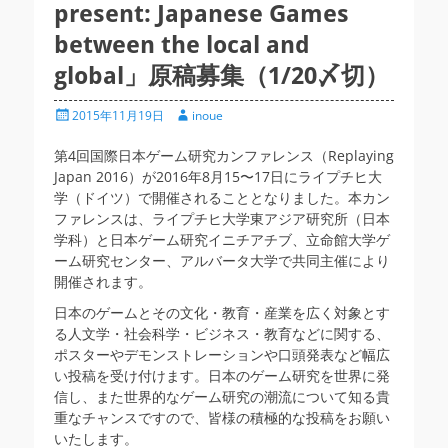
present: Japanese Games
between the local and
global」原稿募集（1/20〆切）
投
投
2015年11月19日
inoue
稿
稿
日
者
第4回国際日本ゲーム研究カンファレンス（Replaying
Japan 2016）が2016年8月15〜17日にライプチヒ大
学（ドイツ）で開催されることとなりました。本カン
ファレンスは、ライプチヒ大学東アジア研究所（日本
学科）と日本ゲーム研究イニチアチブ、立命館大学ゲ
ーム研究センター、アルバータ大学で共同主催により
開催されます。
日本のゲームとその文化・教育・産業を広く対象とす
る人文学・社会科学・ビジネス・教育などに関する、
ポスターやデモンストレーションや口頭発表など幅広
い投稿を受け付けます。日本のゲーム研究を世界に発
信し、また世界的なゲーム研究の潮流について知る貴
重なチャンスですので、皆様の積極的な投稿をお願い
いたします。