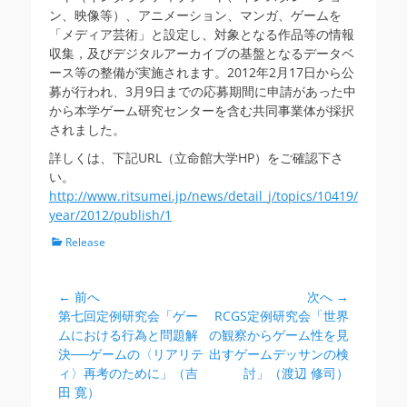
ン、映像等）、アニメーション、マンガ、ゲームを
「メディア芸術」と設定し、対象となる作品等の情報
収集，及びデジタルアーカイブの基盤となるデータベ
ース等の整備が実施されます。2012年2月17日から公
募が行われ、3月9日までの応募期間に申請があった中
から本学ゲーム研究センターを含む共同事業体が採択
されました。
詳しくは、下記URL（立命館大学HP）をご確認下さ
い。
http://www.ritsumei.jp/news/detail_j/topics/10419/
year/2012/publish/1
カ
Release
テ
ゴ
リ
← 前へ
次へ →
投
ー
前
次
第七回定例研究会「ゲー
RCGS定例研究会「世界
稿
の
の
ムにおける行為と問題解
の観察からゲーム性を見
ナ
投
投
決──ゲームの〈リアリテ
出すゲームデッサンの検
ビ
稿:
稿:
ィ〉再考のために」（吉
討」（渡辺 修司）
田 寛）
ゲ