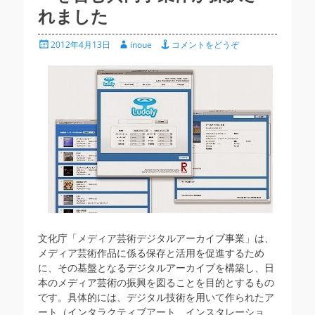
れました
投
投
2012年4月13日
inoue
コメントをどうぞ
稿
稿
日
者
文化庁「メディア芸術デジタルアーカイブ事業」は、
メディア芸術作品に係る保存と活用を促進するため
に、その基盤となるデジタルアーカイブを構築し、日
本のメディア芸術の振興を図ることを目的とするもの
です。具体的には、デジタル技術を用いて作られたア
ート（インタラクティブアート、インスタレーショ