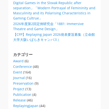
Digital Games in the Slovak Republic after
separation」「Modern Portrayal of Femininity and
Masculinity and its Polarising Characteristics in
Gaming Cultrue」
2026年度第2回定例研究会「1881: Immersive
Theatre and Game Design」
【CFP】Replaying Japan 2026発表要旨募集（立命館
大学大阪いばらきキャンパス）
カテゴリー
Award
(6)
Conference
(48)
Event
(164)
Journal
(16)
Preservation
(9)
Project
(13)
Publication
(4)
Release
(46)
ReplayingJapan
(44)