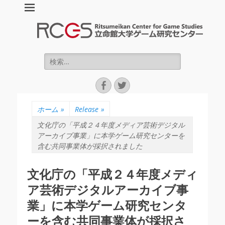
立命館大学ゲーム
研究センター :
Ritsumeikan
検
索:
Center for Game
Facebook
Twitter
Studies (RCGS)
ホーム
»
Release
»
文化庁の「平成２４年度メディア芸術デジタル
アーカイブ事業」に本学ゲーム研究センターを
含む共同事業体が採択されました
文化庁の「平成２４年度メディ
ア芸術デジタルアーカイブ事
業」に本学ゲーム研究センタ
ーを含む共同事業体が採択さ