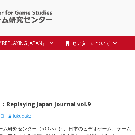
 : Ritsumeikan Ce
EPLAYING JAPAN』
センターについて
playing Japan Journal vol.9
投
1日
fukudakz
稿
ーム研究センター（RCGS）は、日本のビデオゲーム、ゲーム
者