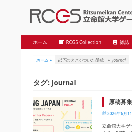
立命館大学ゲーム研究センター
Studies (RCGS)
メ
コ
ホーム
RCGS Collection
雑誌『R
ン
イ
テ
ン
ン
ホーム
»
以下のタグがついた投稿: »
Journal
ツ
メ
へ
ニ
ス
タグ:
Journal
キ
ュ
ッ
原稿募集：Re
ー
プ
投
2026年6月1
稿
日
立命館大学ゲ