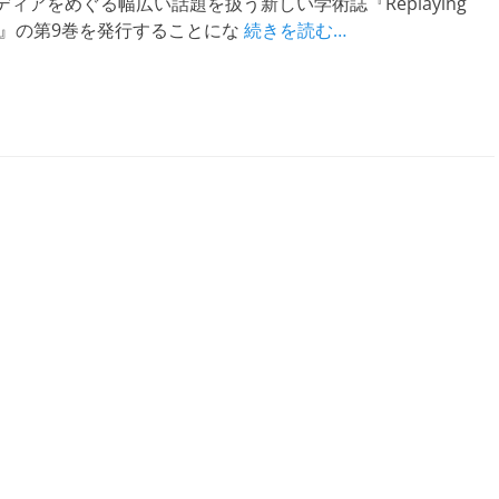
ィアをめぐる幅広い話題を扱う新しい学術誌『Replaying
urnal』の第9巻を発行することにな
続きを読む…