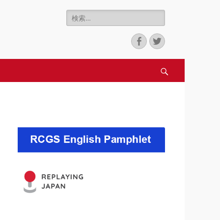
検
nter for Game
索:
Facebook
Twitter
検
索