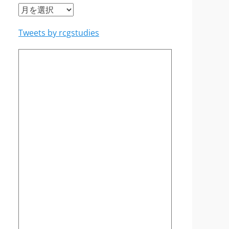
ア
ー
Tweets by rcgstudies
カ
イ
ブ