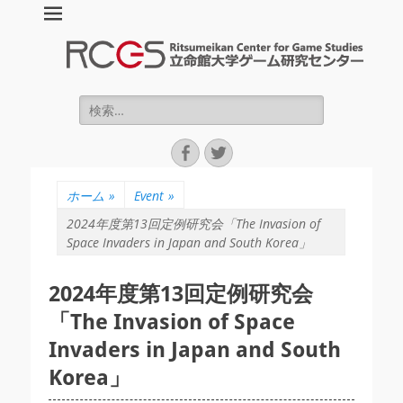
立命館大学ゲーム
研究センター :
Ritsumeikan
検
索:
Center for Game
Facebook
Twitter
Studies (RCGS)
ホーム
»
Event
»
2024年度第13回定例研究会「The Invasion of
Space Invaders in Japan and South Korea」
2024年度第13回定例研究会
「The Invasion of Space
Invaders in Japan and South
Korea」