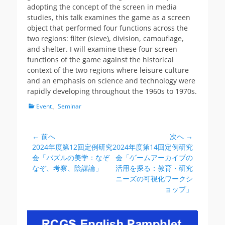
adopting the concept of the screen in media
studies, this talk examines the game as a screen
object that performed four functions across the
two regions: filter (sieve), division, camouflage,
and shelter. I will examine these four screen
functions of the game against the historical
context of the two regions where leisure culture
and an emphasis on science and technology were
rapidly developing throughout the 1960s to 1970s.
カ
Event
、
Seminar
テ
ゴ
リ
← 前へ
次へ →
投
ー
前
次
2024年度第12回定例研究
2024年度第14回定例研究
稿
の
の
会「パズルの美学：なぞ
会「ゲームアーカイブの
ナ
投
投
なぞ、考察、陰謀論」
活用を探る：教育・研究
ビ
稿:
稿:
ニーズの可視化ワークシ
ョップ」
ゲ
ー
シ