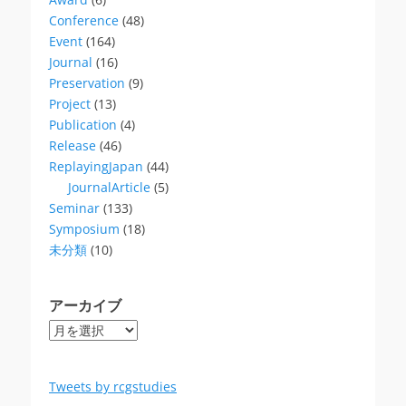
Conference
(48)
Event
(164)
Journal
(16)
Preservation
(9)
Project
(13)
Publication
(4)
Release
(46)
ReplayingJapan
(44)
JournalArticle
(5)
Seminar
(133)
Symposium
(18)
未分類
(10)
アーカイブ
ア
ー
カ
イ
Tweets by rcgstudies
ブ