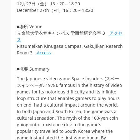
12月27日（金） 16：20～18:20
December 27th（Fri）16：20～18:20
■場所 Venue
立命館大学衣笠キャンパス 学而館研究会室 3
アクセ
ス
Ritsumeikan Kinugasa Campas, Gakujikan Reserch
Room 3
Access
■概要 Summary
The Japanese video game Space Invaders (スペー
スインベーダ, 1978), famous in the history of video
games for its notorious difficulty and its infinite
loop structure that enables gamers to play hours
on end, had a cultural impact around the world.
In both Japan and South Korea, the game was a
cultural sensation. The myth of the 100-yen coin
going out of existence due to the game’s
popularity travelled to South Korea where the
game instantiated the first game boom. By