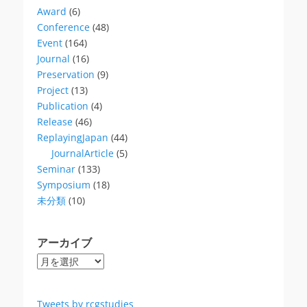
Award
(6)
Conference
(48)
Event
(164)
Journal
(16)
Preservation
(9)
Project
(13)
Publication
(4)
Release
(46)
ReplayingJapan
(44)
JournalArticle
(5)
Seminar
(133)
Symposium
(18)
未分類
(10)
アーカイブ
ア
ー
カ
イ
Tweets by rcgstudies