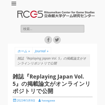
立命館大学ゲーム
研究センター :
Ritsumeikan
検
索:
Center for Game
Facebook
Twitter
Studies (RCGS)
ホーム
»
Journal
»
雑誌『Replaying Japan Vol. 5』の掲載論文がオ
ンラインリポジトリで公開
雑誌『Replaying Japan Vol.
5』の掲載論文がオンラインリ
ポジトリで公開
投
投
2023年5月9日
hasegawa
稿
稿