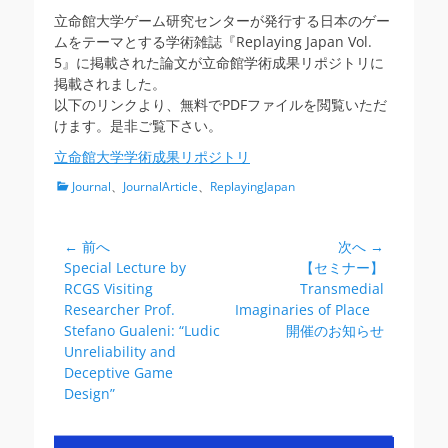
日
者
立命館大学ゲーム研究センターが発行する日本のゲー
ムをテーマとする学術雑誌『Replaying Japan Vol.
5』に掲載された論文が立命館学術成果リポジトリに
掲載されました。
以下のリンクより、無料でPDFファイルを閲覧いただ
けます。是非ご覧下さい。
立命館大学学術成果リポジトリ
カ
Journal
、
JournalArticle
、
ReplayingJapan
テ
ゴ
リ
← 前へ
次へ →
投
ー
前
次
Special Lecture by
【セミナー】
稿
の
の
RCGS Visiting
Transmedial
ナ
投
投
Researcher Prof.
Imaginaries of Place
ビ
稿:
稿:
Stefano Gualeni: “Ludic
開催のお知らせ
Unreliability and
ゲ
Deceptive Game
ー
Design”
シ
ョ